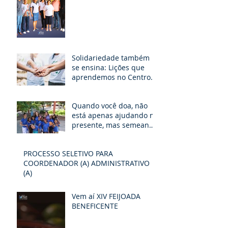
Solidariedade também
se ensina: Lições que
aprendemos no Centro
Paula Elizabete.
Quando você doa, não
está apenas ajudando no
presente, mas semeando
um futuro de
possibilidades e
PROCESSO SELETIVO PARA
esperança
COORDENADOR (A) ADMINISTRATIVO
(A)
Vem aí XIV FEIJOADA
BENEFICENTE