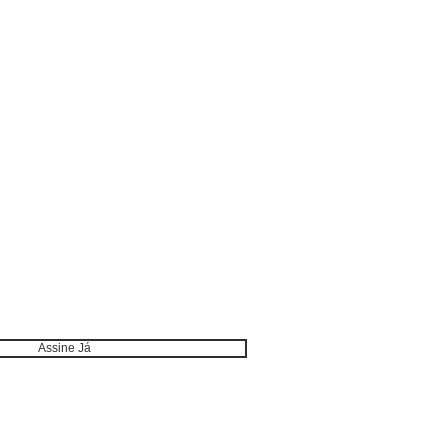
CTE-SE
Assine Já