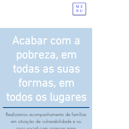
ME
NU
Acabar com a
pobreza, em
todas as suas
formas, em
todos os lugares
Realizamos acompanhamento de famílias
em situação de vulnerabilidade e ou
risco social com crianças para