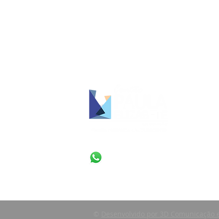
contato@centropaulaelizabete.org.br
(38) 3215-3718
(38) 98431-3972
©
Desenvolvido por 3D Comunicação 