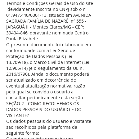
Termos e Condições Gerais de Uso do site
devidamente inscrita no CNPJ sob o nº
01.947.440
/0001-13, situado em AVENIDA
SAGRADA FAMÍLIA DE NAZARÉ, nº 555 -
JARAGUÁ II - Montes Claros/MG - CEP:
39404-846
, doravante nominada Centro
Paula Elizabete.
O presente documento foi elaborado em
conformidade com a Lei Geral de
Proteção de Dados Pessoais (Lei
13.709/18), o Marco Civil da Internet (Lei
12.965/14) (e o Regulamento da UE n.
2016/6790). Ainda, o documento poderá
ser atualizado em decorrência de
eventual atualização normativa, razão
pela qual se convida o usuário a
consultar periodicamente esta seção.
SEÇÃO 2 - COMO RECOLHEMOS OS
DADOS PESSOAIS DO USUÁRIO E DO
VISITANTE?
Os dados pessoais do usuário e visitante
são recolhidos pela plataforma da
seguinte forma:
Quando o usuário preenche um