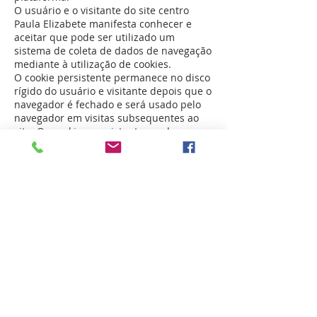
O usuário e o visitante do site centro
Paula Elizabete manifesta conhecer e
aceitar que pode ser utilizado um
sistema de coleta de dados de navegação
mediante à utilização de cookies.
O cookie persistente permanece no disco
rígido do usuário e visitante depois que o
navegador é fechado e será usado pelo
navegador em visitas subsequentes ao
site. Os cookies persistentes podem ser
removidos seguindo as instruções do seu
navegador. Já o cookie de sessão é
temporário e desaparece depois que o
navegador é fechado. É possível redefinir
seu navegador da web para recusar
todos os cookies, porém alguns recursos
da plataforma podem não funcionar
corretamente se a capacidade de aceitar
cookies estiver desabilitada.
SEÇÃO 8 - CONSENTIMENTO
Ao utilizar os serviços e fornecer as
informações pessoais na plataforma, o
usuário está consentindo com a presente