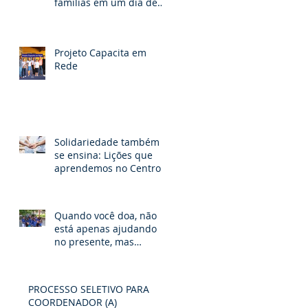
famílias em um dia de
fé, partilha e esperança
Projeto Capacita em
Rede
Solidariedade também
se ensina: Lições que
aprendemos no Centro
Paula Elizabete.
Quando você doa, não
está apenas ajudando
no presente, mas
semeando um futuro de
possibilidades e
esperança
PROCESSO SELETIVO PARA
COORDENADOR (A)