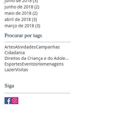
julho de 2018
(3)
3 posts
junho de 2018
(2)
2 posts
maio de 2018
(2)
2 posts
abril de 2018
(3)
3 posts
março de 2018
(3)
3 posts
Procurar por tags
Artes
Atividades
Campanhas
Cidadania
Direitos da Criança e do Adolescente
Esportes
Eventos
Homenagens
Lazer
Visitas
Siga
CTE-SE