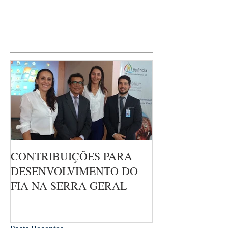
receber cerca de 150 famílias assistidas
para a tradicional Festa de Natal. Mais do
que um evento comemorativo, o encontro
foi um verdadeiro espaço de
acolhimento, reflexão e fortalecimento
dos laços comunitários. A programação
teve início com um momento de oração e
reflexão, convidando todos a olharem
para o verdadeiro sentido do Natal. Em
seguida, as crianças atendidas p
CONTRIBUIÇÕES PARA
DESENVOLVIMENTO DO
FIA NA SERRA GERAL