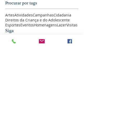
Procurar por tags
Artes
Atividades
Campanhas
Cidadania
Direitos da Criança e do Adolescente
Esportes
Eventos
Homenagens
Lazer
Visitas
Siga
Assine Já
LOCALIZAÇÃO
Em Montes Claros / MG
Rua Sagrada Família de Nazaré, 555 -
Jaraguá, Montes Claros - MG, CEP
39404-846