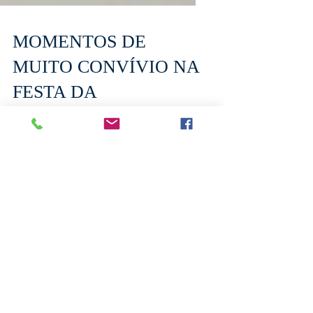
MOMENTOS DE
MUITO CONVÍVIO NA
FESTA DA
FAMÍLIA/2018
A nossa festa da família foi um momento
de muito amor e convívio entre pais,
filhos e familiares. Por meio de reflexões,