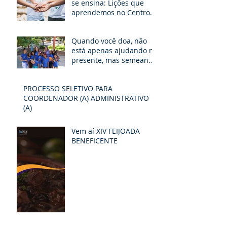
se ensina: Lições que
aprendemos no Centro
Paula Elizabete.
Quando você doa, não
está apenas ajudando no
presente, mas semeando
um futuro de
possibilidades e
PROCESSO SELETIVO PARA
esperança
COORDENADOR (A) ADMINISTRATIVO
(A)
Vem aí XIV FEIJOADA
BENEFICENTE