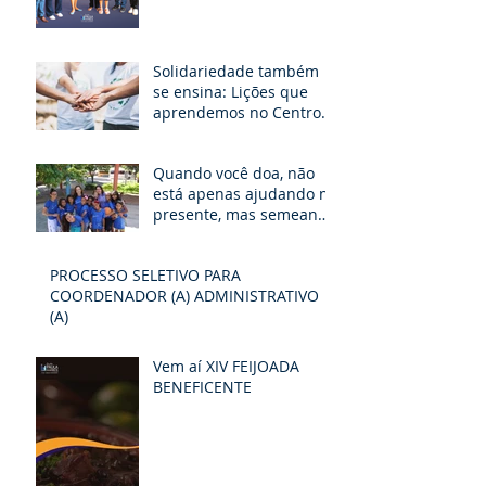
Solidariedade também
se ensina: Lições que
aprendemos no Centro
Paula Elizabete.
Quando você doa, não
está apenas ajudando no
presente, mas semeando
um futuro de
possibilidades e
PROCESSO SELETIVO PARA
esperança
COORDENADOR (A) ADMINISTRATIVO
(A)
Vem aí XIV FEIJOADA
BENEFICENTE