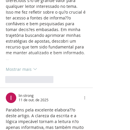
oferecidos s?o de grande valor para 
qualquer leitor interessado no tema. 
Isso me fez refletir sobre o qu?o crucial é 
ter acesso a fontes de informa??o 
confiáveis e bem pesquisadas para 
tomar decis?es embasadas. Em minha 
trajetória buscando aprimorar minhas 
estratégias de apostas, descobri um 
recurso que tem sido fundamental para 
me manter atualizado e bem informado.
…
Mostrar mais
Curtir
Responder
lin strong
11 de out. de 2025
Parabéns pela excelente elabora??o 
deste artigo. A clareza da escrita e a 
lógica impecável tornam a leitura n?o 
apenas informativa, mas também muito 