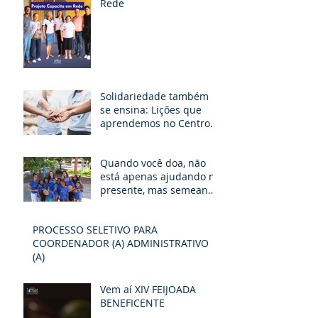
Rede
Solidariedade também
se ensina: Lições que
aprendemos no Centro
Paula Elizabete.
Quando você doa, não
está apenas ajudando no
presente, mas semeando
um futuro de
possibilidades e
PROCESSO SELETIVO PARA
esperança
COORDENADOR (A) ADMINISTRATIVO
(A)
Vem aí XIV FEIJOADA
BENEFICENTE