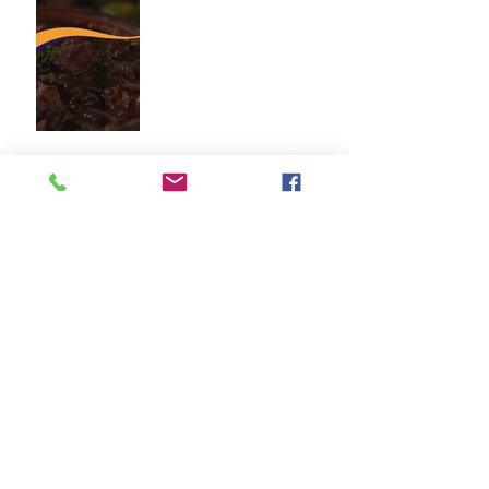
NOVA DATA - AÇÃO
ENTRE AMIGOS | 28 DE
MAIO
Arquivo
março de 2026
(2)
2 posts
fevereiro de 2026
(1)
1 post
dezembro de 2025
(1)
1 post
outubro de 2025
(1)
1 post