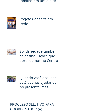
famílias em um dia de
fé, partilha e esperança
Projeto Capacita em
Rede
e
Solidariedade também
se ensina: Lições que
aprendemos no Centro
Paula Elizabete.
Quando você doa, não
está apenas ajudando
no presente, mas
a
semeando um futuro de
possibilidades e
esperança
PROCESSO SELETIVO PARA
COORDENADOR (A)