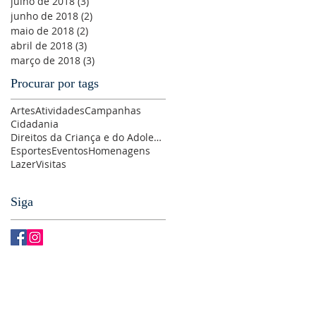
julho de 2018
(3)
3 posts
junho de 2018
(2)
2 posts
maio de 2018
(2)
2 posts
abril de 2018
(3)
3 posts
março de 2018
(3)
3 posts
Procurar por tags
Artes
Atividades
Campanhas
Cidadania
Direitos da Criança e do Adolescente
Esportes
Eventos
Homenagens
Lazer
Visitas
Siga
CTE-SE