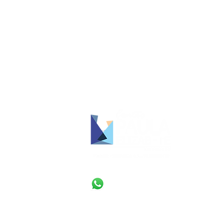
Rua Sagrada Família de Nazaré, 555 -
Jaraguá, Montes Claros - MG, CEP
39404-846
contato@centropaulaelizabete.org.br
(38) 3215-3718
(38) 98431-3972